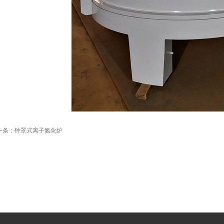
一条：
钟罩式离子氮化炉