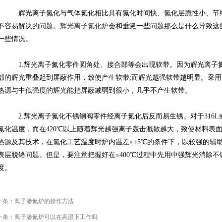
辉光离子氮化与气体氮化相比具有氮化时间快、氮化层脆性小、节约
不容易解决的问题。
辉光离子氮化炉
会和垂涎一些问题那么是什么导致这
一些情况。
1.辉光离子氮化零件圆角处、接合部等会出现软带。因为辉光离子
部的辉光重叠起到屏蔽作用，致使产生软带;而辉光越强软带越明显。采
热源与中低强度的辉光能把屏蔽减弱到很小，几乎不产生软带。
2.辉光离子氮化不锈钢阀零件经离子氮化后反而易生锈。对于316
氮化温度，而在420℃以上随着辉光越强离子轰击溅散越大，致使材料表
热源及其技术，在氮化工艺温度时炉内温差≤±5℃的条件下，以较强的辅
表层脱铬问题。但是，要注意把握好在≤400℃过程中先用中强辉光消除
度。
一条：
离子渗氮炉的操作方法
一条：
离子渗氮炉可以在高温下工作吗