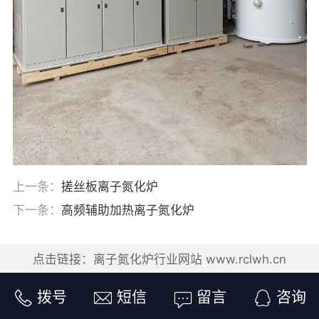
上一条：
搓丝板离子氮化炉
下一条：
高频辅助加热离子氮化炉
点击链接：离子氮化炉行业网站 www.rclwh.cn
拨号
短信
留言
咨询