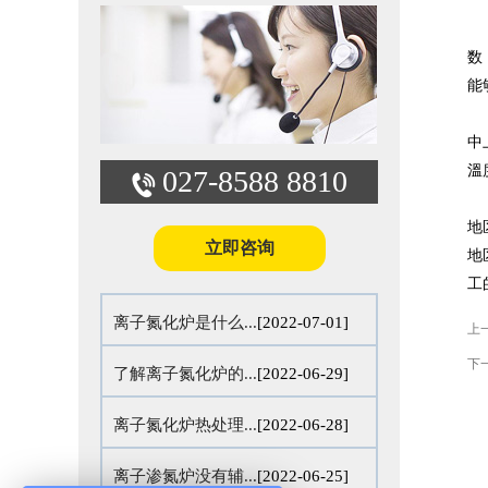
数
能
中
溫
027-8588 8810
地
立即咨询
地
工
离子氮化炉是什么...
[2022-07-01]
上
下
了解离子氮化炉的...
[2022-06-29]
离子氮化炉热处理...
[2022-06-28]
离子渗氮炉没有辅...
[2022-06-25]