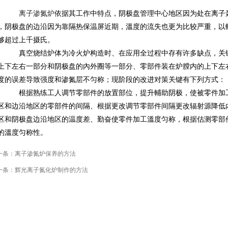
离子渗氮炉
依据其工作中特点，阴极盘管理中心地区因为处在离子
，阴极盘的边沿因为靠隔热保温屏近期，溫度的流失也更为比较严重，以
够超过上千摄氏。
真空烧结炉体为冷火炉构造时、在应用全过程中存有许多缺点，关键
上下左右一部分和阴极盘的內外圈等一部分、零部件装在炉膛内的上下左
度的误差导致强度和渗氮层不匀称；现阶段的改进对策关键有下列方式：
根据熟练工人调节零部件的放置部位，提升輔助阴极，使被零件加工
区和边沿地区的零部件的间隔、根据更改调节零部件间隔更改辐射源降低
区和阴极盘边沿地区的温度差、勤奋使零件加工溫度匀称，根据估测零部
的溫度匀称性。
一条：
离子渗氮炉保养的方法
一条：
辉光离子氮化炉​制作的方法